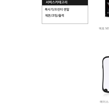
엑토 M
에이스그