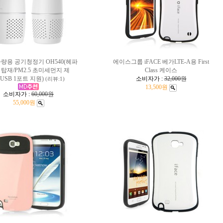
 차량용 공기청정기 OH540(헤파
에이스그룹 iFACE 베가LTE-A용 First
 탑재/PM2.5 초미세먼지 제
Class 케이스
/USB 1포트 지원)
소비자가 :
32,000원
(리뷰:1)
13,500원
소비자가 :
60,000원
55,000원