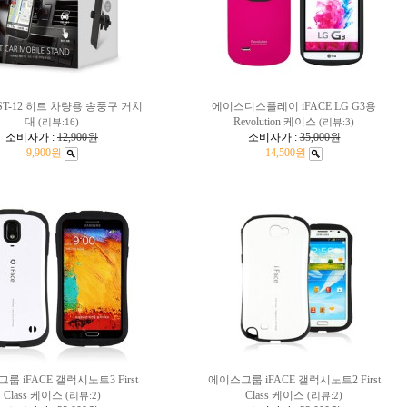
ST-12 히트 차량용 송풍구 거치
에이스디스플레이 iFACE LG G3용
대
Revolution 케이스
(리뷰:16)
(리뷰:3)
소비자가 :
12,900원
소비자가 :
35,000원
9,900원
14,500원
룹 iFACE 갤럭시노트3 First
에이스그룹 iFACE 갤럭시노트2 First
Class 케이스
Class 케이스
(리뷰:2)
(리뷰:2)