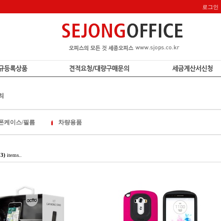
로그인
리
폰케이스/필름
차량용품
23)
items..