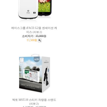
에이스그룹 iFACE G2용 센세이션 케
이스
(리뷰:2)
소비자가 :
35,000원
13,500원
엑토 MST-19 스티키 차량용 스탠드
(리뷰:2)