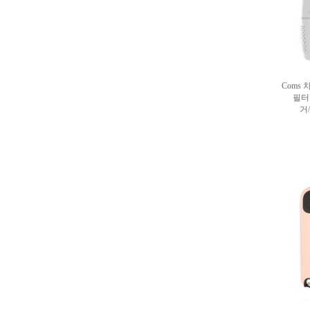
Coms
필터
거