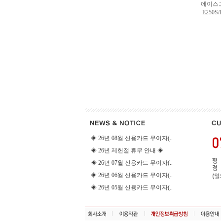
에이스그
E250S/