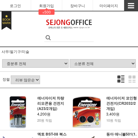
로그인
회원가입
장바구니
마이페이지
+500
BOOK
MARK
사무/필기구/미술
정렬
에너자이저 차량
에너자이저 코인형
리모콘용 건전지
건전지(CR2032/2
(A23/2개입)
개입)
4,200원
3,400원
20원 적립
10원 적립
엑토 BST-08 북스
동아 애니볼501(1.