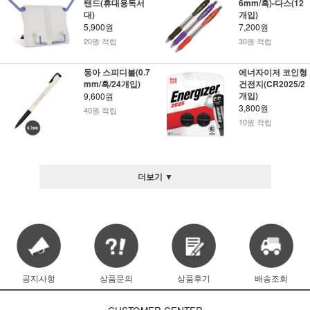
탠드(휴대용독서
6mm/흑)-다스(12
대)
개입)
5,900원
7,200원
20원 적립
30원 적립
동아 스피디볼(0.7
에너자이저 코인형
mm/흑/24개입)
건전지(CR2025/2
개입)
9,600원
3,800원
40원 적립
10원 적립
더보기 ▼
공지사항
상품문의
상품후기
배송조회