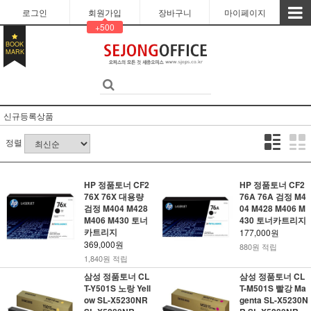
로그인
회원가입
장바구니
마이페이지
+500
BOOK
MARK
신규등록상품
정렬
HP 정품토너 CF2
HP 정품토너 CF2
76X 76X 대용량
76A 76A 검정 M4
검정 M404 M428
04 M428 M406 M
M406 M430 토너
430 토너카트리지
카트리지
177,000원
369,000원
880원 적립
1,840원 적립
삼성 정품토너 CL
삼성 정품토너 CL
T-Y501S 노랑 Yell
T-M501S 빨강 Ma
ow SL-X5230NR
genta SL-X5230N