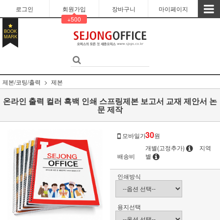
로그인
회원가입
장바구니
마이페이지
+500
BOOK
MARK
제본/코팅/출력
제본
온라인 출력 컬러 흑백 인쇄 스프링제본 보고서 교재 제안서 논
문 제작
30
모바일가
원
개별(고정추가)
지역
배송비
별
인쇄방식
용지선택