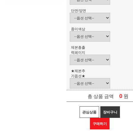
단면/양면
종이색상
제본총출
력페이지
★제본추
가옵션★
0
원
총 상품 금액
관심상품
장바구니
구매하기